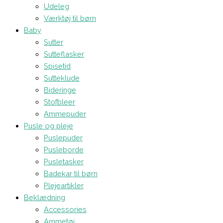
Udeleg
Værktøj til børn
Baby
Sutter
Sutteflasker
Spisetid
Sutteklude
Bideringe
Stofbleer
Ammepuder
Pusle og pleje
Puslepuder
Pusleborde
Pusletasker
Badekar til børn
Plejeartikler
Beklædning
Accessories
Ammetøj