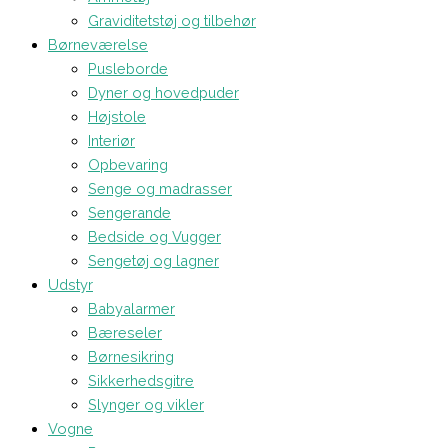
Graviditetstøj og tilbehør
Børneværelse
Pusleborde
Dyner og hovedpuder
Højstole
Interiør
Opbevaring
Senge og madrasser
Sengerande
Bedside og Vugger
Sengetøj og lagner
Udstyr
Babyalarmer
Bæreseler
Børnesikring
Sikkerhedsgitre
Slynger og vikler
Vogne