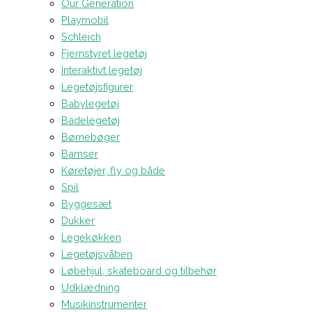
Our Generation
Playmobil
Schleich
Fjernstyret legetøj
Interaktivt legetøj
Legetøjsfigurer
Babylegetøj
Badelegetøj
Børnebøger
Bamser
Køretøjer, fly og både
Spil
Byggesæt
Dukker
Legekøkken
Legetøjsvåben
Løbehjul, skateboard og tilbehør
Udklædning
Musikinstrumenter