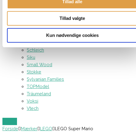
Tillad alle
Neonate
Nonomo
Tillad valgte
Nsleep
Our Generation
Kun nødvendige cookies
Paw Patrol
Playmobil
Schleich
Siku
Small Wood
Stokke
Sylvanian Families
TOPModel
Träumeland
Voksi
Vtech
Forside
Mærker
LEGO
LEGO Super Mario