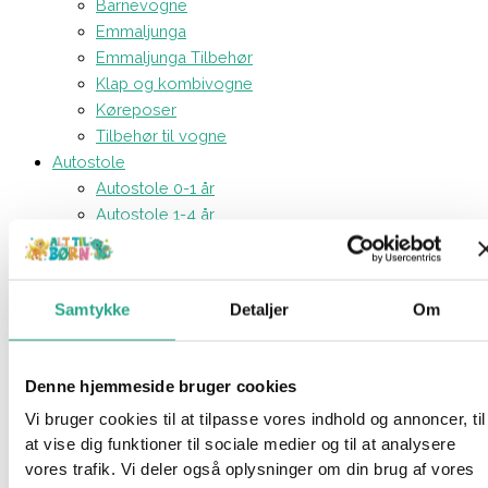
Barnevogne
Emmaljunga
Emmaljunga Tilbehør
Klap og kombivogne
Køreposer
Tilbehør til vogne
Autostole
Autostole 0-1 år
Autostole 1-4 år
Autostole 4-12 år
Tilbehør til køreturen
Isofix baser
Samtykke
Detaljer
Om
Kreativt og Lærerigt
Aktivitetsbøger
Børnemaling
Denne hjemmeside bruger cookies
Farveblyanter og tuscher
Vi bruger cookies til at tilpasse vores indhold og annoncer, til
Modellervoks
at vise dig funktioner til sociale medier og til at analysere
Perler
vores trafik. Vi deler også oplysninger om din brug af vores
STEM - legetøj