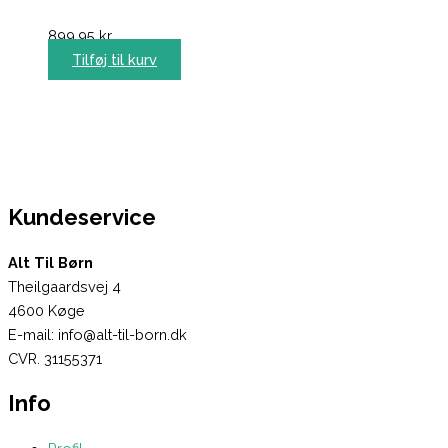
899,95
kr.
Tilføj til kurv
Kundeservice
Alt Til Børn
Theilgaardsvej 4
4600 Køge
E-mail: info@alt-til-born.dk
CVR. 31155371
Info