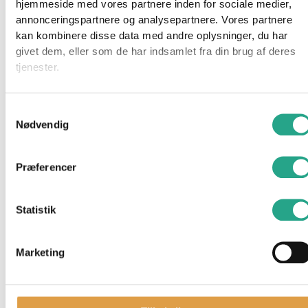
hjemmeside med vores partnere inden for sociale medier,
Mærker
annonceringspartnere og analysepartnere. Vores partnere
BabyDan
kan kombinere disse data med andre oplysninger, du har
BabyJogger
givet dem, eller som de har indsamlet fra din brug af deres
Barbie
tjenester.
Basson
Besafe
BRIO
Samtykkevalg
Bruder
Nødvendig
Done by Deer
Emmaljunga
Præferencer
Fisher Price
Hama
Kids by Friis
Statistik
Leander
LEGO
Marketing
Little Dutch
Maxi Cosi
Membantu
Najell